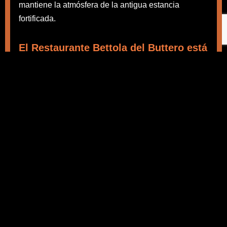
mantiene la atmósfera de la antigua estancia
fortificada.
El Restaurante Bettola del Buttero está
siempre abierto
Cerrado los sábados por la noche
Tel. +39 0763 832063
–
info@labettoladelbuttero.com
El Restaurante "La Bettola del Buttero" Autopista Del
Sole A1, Milan-Roma, Salida Fabro.
Tel.
+39 0763832063
- Email: