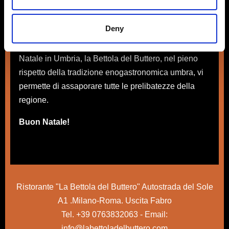
poi la Stella di Miranda, la cometa artificiale più
grande del mondo che domina la città di Terni.
Deny
Qualunque sia il motivo che vi spinge a godervi il
Natale in Umbria, la Bettola del Buttero, nel pieno
rispetto della tradizione enogastronomica umbra, vi
permette di assaporare tutte le prelibatezze della
regione.
Buon Natale!
Ristorante "La Bettola del Buttero" Autostrada del Sole
A1 .Milano-Roma. Uscita Fabro
Tel.
+39 0763832063
- Email:
info@labettoladelbuttero.com