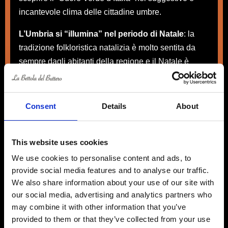
incantevole clima delle cittadine umbre.
L’Umbria si “illumina” nel periodo di Natale
: la
tradizione folkloristica natalizia è molto sentita da
sempre dagli abitanti della regione e il Natale è
proprio il momento in cui la cultura e la tradizione,
non di meno quella enogastronomica, vengono
mostrate nel proprio splendore.
Consent
Details
About
Nel mese di dicembre e nella prima metà di gennaio
si possono trovare dappertutto i classici mercatini di
This website uses cookies
Natale che in Umbria diventano vere e proprie
We use cookies to personalise content and ads, to
manifestazioni dell’artigianato, dell’hobbistica e
provide social media features and to analyse our traffic.
dell’enogastronomia.
We also share information about your use of our site with
our social media, advertising and analytics partners who
La tradizione religiosa, qui nella regione di San
may combine it with other information that you’ve
Francesco d’Assisi, è particolarmente viva a Natale
provided to them or that they’ve collected from your use